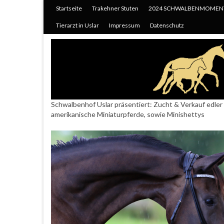
Startseite
Trakehner Stuten
2024 SCHWALBENMOMEN
Tierarzt in Uslar
Impressum
Datenschutz
Schwalbenhof Uslar präsentiert: Zucht & Verkauf edler 
amerikanische Miniaturpferde, sowie Minishettys