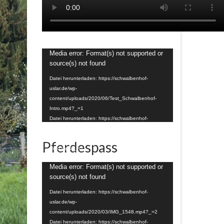
Video-
Media error: Format(s) not supported or
Player
source(s) not found
Datei herunterladen: https://schwalbenhof-
uslar.de/wp-
content/uploads/2020/06/Test_Schwalbenhof-
Intro.mp4?_=1
Datei herunterladen: https://schwalbenhof-
uslar.de/wp-
content/uploads/2020/06/Test_Schwalbenhof-
Pferdespass
Intro.mp4?_=1
Video-
Media error: Format(s) not supported or
Player
source(s) not found
Datei herunterladen: https://schwalbenhof-
uslar.de/wp-
content/uploads/2020/03/IMG_1548.mp4?_=2
Datei herunterladen: https://schwalbenhof-