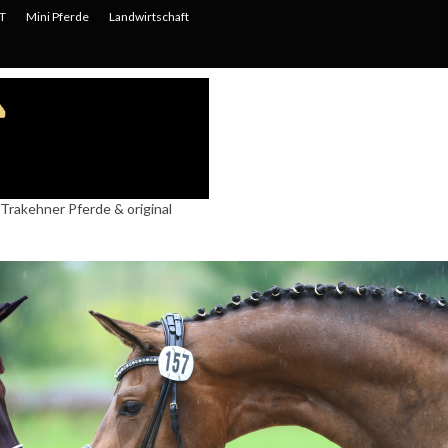
T
Mini Pferde
Landwirtschaft
Trakehner Pferde & original