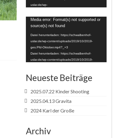
uslar.de/wp-
content/uploads/2020/03/IMG_1548.mp4?_=2
Video-
Media error: Format(s) not supported or
Player
source(s) not found
Datei herunterladen: https://schwalbenhof-
uslar.de/wp-content/uploads/2019/10/2019-
ges.Pfd-Oktober.mp4?_=3
Datei herunterladen: https://schwalbenhof-
uslar.de/wp-content/uploads/2019/10/2019-
ges.Pfd-Oktober.mp4?_=3
Neueste Beiträge
2025.07.22 Kinder Shooting
2025.04.13 Gravita
2024 Karl der Große
Archiv