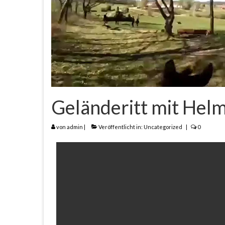
Geländeritt mit He
von
admin
|
Veröffentlicht in:
Uncategorized
|
0