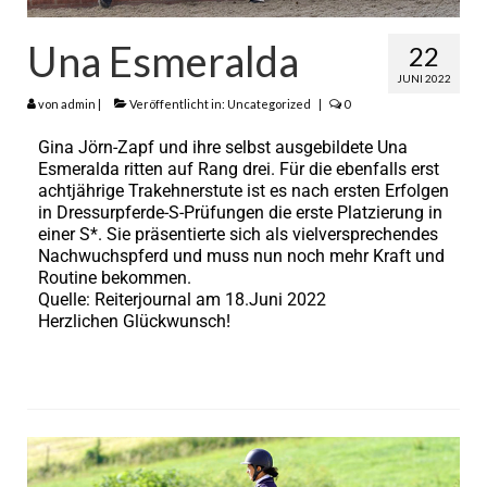
SCHWALBENZAUBER
Una Esmeralda
22
JUNI 2022
Mini Pferde
von
admin
|
Veröffentlicht in:
Uncategorized
|
0
StPr+SS Stute Chantal
Gina Jörn-Zapf und ihre selbst ausgebildete Una
Esmeralda ritten auf Rang drei. Für die ebenfalls erst
HALIFA
achtjährige Trakehnerstute ist es nach ersten Erfolgen
in Dressurpferde-S-Prüfungen die erste Platzierung in
EC ANGELO
einer S*. Sie präsentierte sich als vielversprechendes
Nachwuchspferd und muss nun noch mehr Kraft und
Landwirtschaft
Routine bekommen.
Quelle: Reiterjournal am 18.Juni 2022
Tierarzt in Uslar
Herzlichen Glückwunsch!
Impressum
Datenschutz