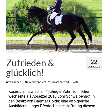
Zufrieden &
22
JUNI 2022
glücklich!
von
admin
|
Veröffentlicht in:
Uncategorized
|
0
Kosima`s inzwischen 4-jähriger Sohn von Helium
wechselte als Absetzer 2018 vom Schwalbenhof in
den Besitz von Dagmar Hoidn: eine erfolgreiche
Ausbilderin junger Pferde. Unsere Hoffnung diesem