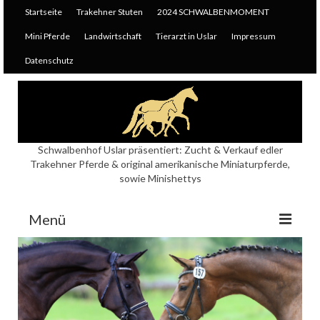
Startseite
Trakehner Stuten
2024 SCHWALBENMOMENT
Mini Pferde
Landwirtschaft
Tierarzt in Uslar
Impressum
Datenschutz
Schwalbenhof Uslar präsentiert: Zucht & Verkauf edler
Trakehner Pferde & original amerikanische Miniaturpferde,
sowie Minishettys
Menü
Startseite
Trakehner Stuten
E+StPr+PrSt KOSIMA