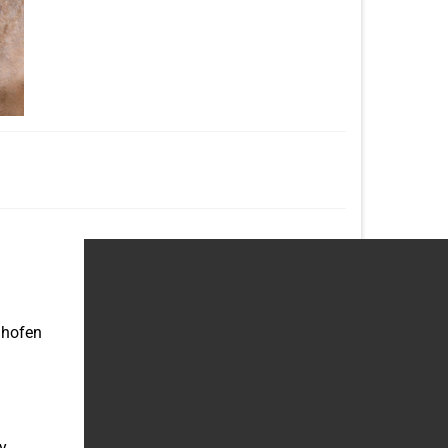
ghofen
y