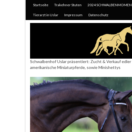
Startseite
Trakehner Stuten
2024 SCHWALBENMOMEN
Tierarzt in Uslar
Impressum
Datenschutz
Schwalbenhof Uslar präsentiert: Zucht & Verkauf edler 
amerikanische Miniaturpferde, sowie Minishettys