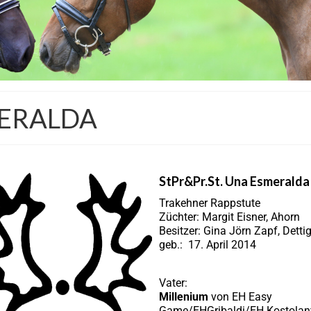
MERALDA
StPr&Pr.St. Una Esmeralda
Trakehner Rappstute
Züchter: Margit Eisner, Ahorn
Besitzer: Gina Jörn Zapf, Detti
geb.: 17. April 2014
Vater:
Millenium
von EH Easy
Game/EHGribaldi/EH Kostolan