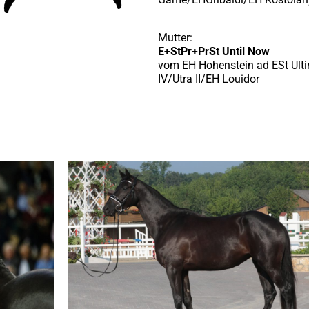
Mutter:
E+StPr+PrSt Until Now
vom EH Hohenstein ad ESt Ult
IV/Utra II/EH Louidor