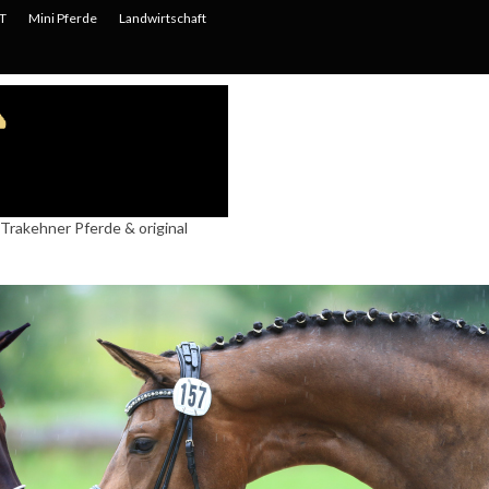
T
Mini Pferde
Landwirtschaft
Trakehner Pferde & original