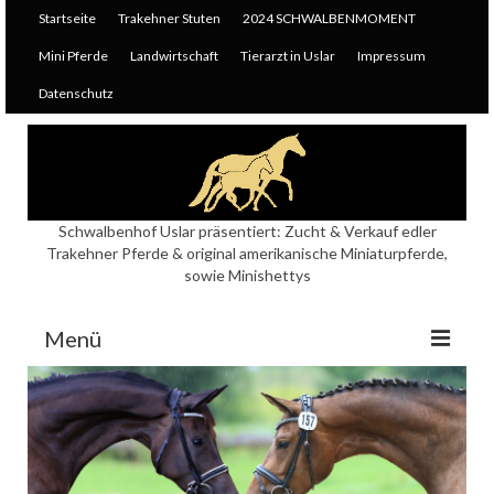
Startseite
Trakehner Stuten
2024 SCHWALBENMOMENT
Mini Pferde
Landwirtschaft
Tierarzt in Uslar
Impressum
Datenschutz
Schwalbenhof Uslar präsentiert: Zucht & Verkauf edler
Trakehner Pferde & original amerikanische Miniaturpferde,
sowie Minishettys
Menü
Startseite
Trakehner Stuten
E+StPr+PrSt KOSIMA