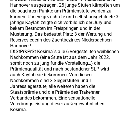
Hannover ausgetragen. 25 junge Stuten kämpften um
die begehrten Punkte um Prämienstute werden zu
SCHWALBENZAUBER
können. Unsere gezüchtete und selbst ausgebildete 3-
jährige Kaylah zeigte sich vorbildlich der Jury und
Mini Pferde
bekam Bestnoten im Freispringen und in der
Musterung. Das bedeutet Platz 3 der Wertung und
StPr+SS Stute Chantal
Reservesiegerin des Zuchtbezirkes Niedersachsen
Hannover!
HALIFA
E&StPr&PrSt Kosima`s alle 6 vorgestellten weiblichen
Nachkommen (eine Stute ist aus dem Jahr 2022,
EC ANGELO
somit noch zu jung für die Vorstellung…) die
Prämienqualität und nach bestandener SLP wird
Landwirtschaft
auch Kaylah sie bekommen. Von diesen
Nachkommen sind 2 Siegerstuten und 1
Tierarzt in Uslar
Jahressiegerstute, alle weiteren haben die
Staatsprämie und die Prämie des Trakehner
Impressum
Verbandes bekommen. Eine sensationelle
Vererbungsleistung dieser außergewöhnlichen
Datenschutz
Kosima.