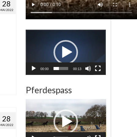
28
MAI 2022
Video-
Player
00:00
00:13
Pferdespass
Video-
Player
28
MAI 2022