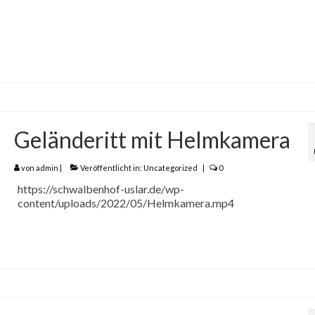
Geländeritt mit Helmkamera
von
admin
|
Veröffentlicht in:
Uncategorized
|
0
https://schwalbenhof-uslar.de/wp-
content/uploads/2022/05/Helmkamera.mp4