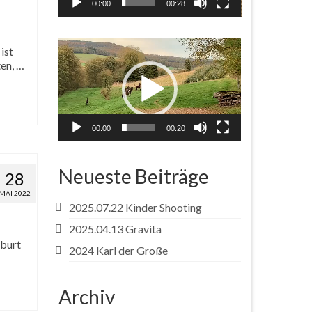
00:00
00:28
Video-
ist
Player
ten, …
00:00
00:20
Neueste Beiträge
28
MAI 2022
2025.07.22 Kinder Shooting
2025.04.13 Gravita
eburt
2024 Karl der Große
Archiv