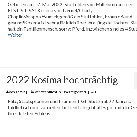
Geboren am 07. Mai 2022: Stutfohlen von Millenium aus der
E+STPr+PrSt Kosima von Ivernel/Charly
Chaplin/Arogno.Wunschgemäß ein Stutfohlen, braun oA und
gesund!Kosima ist sehr glücklich über ihre jüngste Tochter. Sie 
halt ein Familienmensch, sorry: Pferd. Inzwischen sind es 4 Stu
Weiter
2022 Kosima hochträchtig
von
admin
|
Veröffentlicht in:
Uncategorized
|
0
Elite, Staatsprämien und Prämien + GP Stute mit 22 Jahren.:
bildhübsch und zufrieden: hoffentlich geht alles gut mit der G
ihres letzten Fohlens.