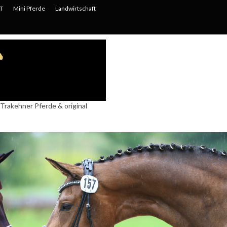
T
Mini Pferde
Landwirtschaft
Trakehner Pferde & original