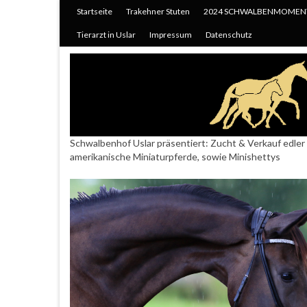
Startseite
Trakehner Stuten
2024 SCHWALBENMOMEN
Tierarzt in Uslar
Impressum
Datenschutz
Schwalbenhof Uslar präsentiert: Zucht & Verkauf edler 
amerikanische Miniaturpferde, sowie Minishettys