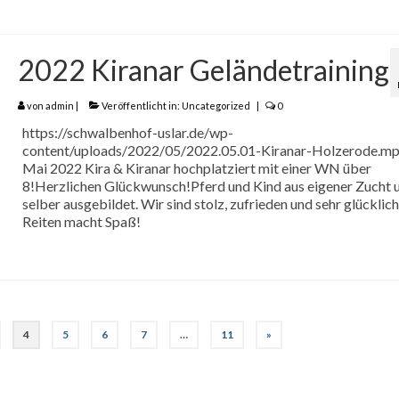
2022 Kiranar Geländetraining
von
admin
|
Veröffentlicht in:
Uncategorized
|
0
https://schwalbenhof-uslar.de/wp-
content/uploads/2022/05/2022.05.01-Kiranar-Holzerode.mp
Mai 2022 Kira & Kiranar hochplatziert mit einer WN über
8!Herzlichen Glückwunsch!Pferd und Kind aus eigener Zucht 
selber ausgebildet. Wir sind stolz, zufrieden und sehr glücklich
Reiten macht Spaß!
4
5
6
7
…
11
»