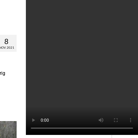
8
NOV. 2021
rig