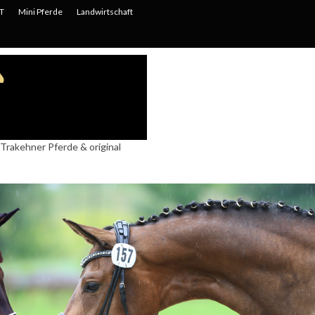
T
Mini Pferde
Landwirtschaft
Trakehner Pferde & original