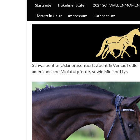
Startseite
Trakehner Stuten
2024 SCHWALBENMOMEN
Tierarzt in Uslar
Impressum
Datenschutz
Schwalbenhof Uslar präsentiert: Zucht & Verkauf edler 
amerikanische Miniaturpferde, sowie Minishettys