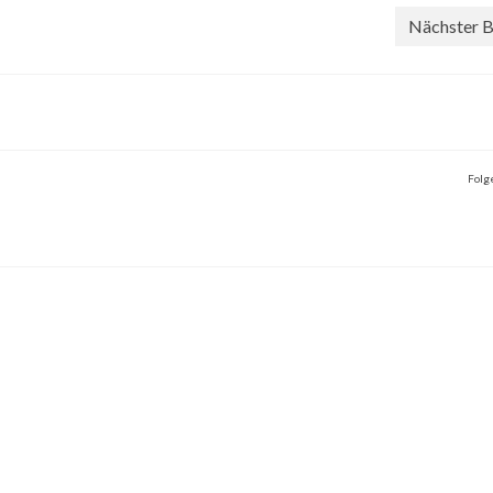
Nächster B
Folg
04.13 Gravita
2024 Karl der Große
April 15, 2025
August
a mit 20 Jahren: topfit und
Karl der Große Schwarzbraun