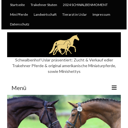
Startseite
Trakehner Stuten
2024 SCHWALBENMOMENT
Mini Pferde
Landwirtschaft
Tierarzt in Uslar
Impressum
Datenschutz
Schwalbenhof Uslar präsentiert: Zucht & Verkauf edler
Trakehner Pferde & original amerikanische Miniaturpferde,
sowie Minishettys
Menü
Startseite
Trakehner Stuten
E+StPr+PrSt KOSIMA