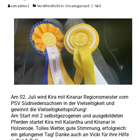
von
admin
|
Veröffentlicht in:
Uncategorized
|
0
SCHWALBENZAUBER
Mini Pferde
StPr+SS Stute Chantal
HALIFA
EC ANGELO
Landwirtschaft
Tierarzt in Uslar
Am 02. Juli wird Kira mit Kiranar Regionsmeister vom
Impressum
PSV Südniedersachsen in der Vielseitigkeit und
gewinnt die Vielseitigkeitsprüfung!
Datenschutz
Am Start mit 2 selbstgezogenen und ausgebildeten
Pferden startet Kira mit Kalantha und Kiranar in
Holzerode. Tolles Wetter, gute Stimmung, erfolgreich:
ein gelungener Tag! Danke auch an Vicki für ihre Hilfe