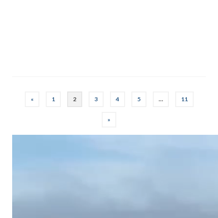
«
1
2
3
4
5
…
11
»